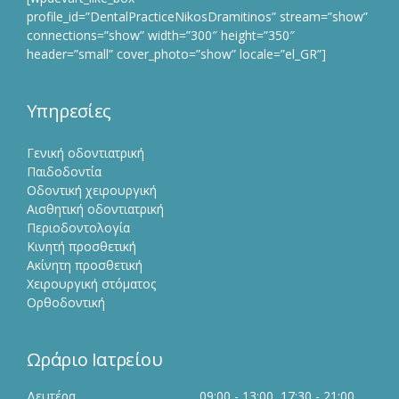
profile_id=”DentalPracticeNikosDramitinos” stream=”show”
connections=”show” width=”300″ height=”350″
header=”small” cover_photo=”show” locale=”el_GR”]
Υπηρεσίες
Γενική οδοντιατρική
Παιδοδοντία
Οδοντική χειρουργική
Αισθητική οδοντιατρική
Περιοδοντολογία
Κινητή προσθετική
Ακίνητη προσθετική
Χειρουργική στόματος
Ορθοδοντική
Ωράριο Ιατρείου
Δευτέρα
09:00 - 13:00, 17:30 - 21:00