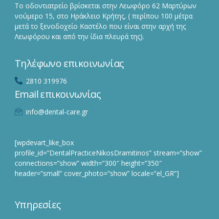
Το οδοντιατρείο βρίσκεται στην Λεωφόρο 62 Μαρτύρων
νούμερο 15, στο Ηράκλειο Κρήτης, ( περίπου 100 μέτρα
μετά το ξενοδοχείο Καστέλο που είναι στην αρχή της
Λεωφόρου και από την ίδια πλευρά της).
Τηλέφωνο επικοινωνίας
2810 319976
Email επικοινωνίας
info@dental-care.gr
[wpdevart_like_box
profile_id=”DentalPracticeNikosDramitinos” stream=”show”
connections=”show” width=”300″ height=”350″
header=”small” cover_photo=”show” locale=”el_GR”]
Υπηρεσίες