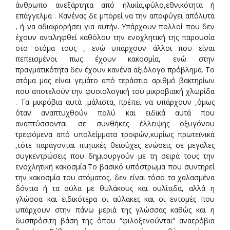
άνθρωπο ανεξάρτητα από ηλικία,φύλο,εθνικότητα ή
επάγγελμα . Κανένας δε μπορεί να την αποφύγει απόλυτα
, ή να αδιαφορήσει για αυτήν. Υπάρχουν πολλοί που δεν
έχουν αντιληφθεί καθόλου την ενοχλητική της παρουσία
στο στόμα τους , ενώ υπάρχουν άλλοι που είναι
πεπεισμένοι πως έχουν κακοσμία, ενώ στην
πραγματικότητα δεν έχουν κανένα αξιόλογο πρόβλημα. Το
στόμα μας είναι γεμάτο από τεράστιο αριθμό βακτηρίων
που αποτελούν την φυσιολογική του μικροβιακή χλωρίδα
. Τα μικρόβια αυτά ,μάλιστα, πρέπει να υπάρχουν ,όμως
όταν αναπτυχθούν πολύ και ειδικά αυτά που
αναπτύσσονται σε συνθήκες έλλειψης οξυγόνου
τρεφόμενα από υπολείμματα τροφών,κυρίως πρωτεϊνικά
,τότε παράγονται πτητικές θειούχες ενώσεις σε μεγάλες
συγκεντρώσεις που δημιουργούν με τη σειρά τους την
ενοχλητική κακοσμία.Το βασικό υπόστρωμα που συντηρεί
την κακοσμία του στόματος, δεν είναι τόσο τα χαλασμένα
δόντια ή τα ούλα με θυλάκους και ουλίτιδα, αλλά η
γλώσσα και ειδικότερα οι αύλακες και οι εντομές που
υπάρχουν στην πάνω μεριά της γλώσσας καθώς και η
δυσπρόσιτη βάση της όπου “φιλοξενούνται“ αναερόβια