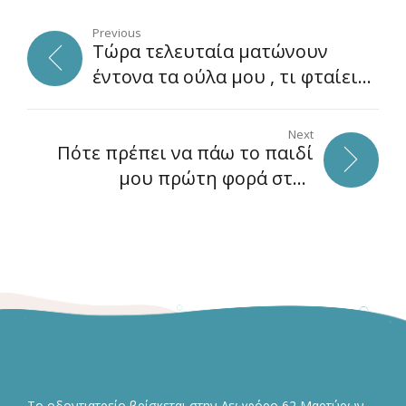
Previous
Τώρα τελευταία ματώνουν
έντονα τα ούλα μου , τι φταίει
και τι πρέπει να κάνω ;
Next
Πότε πρέπει να πάω το παιδί
μου πρώτη φορά στον
οδοντίατρο και τι πρέπει να
κάνω για να αποφύγω την
τερηδόνα στα δόντια του ;
Το οδοντιατρείο βρίσκεται στην Λεωφόρο 62 Μαρτύρων