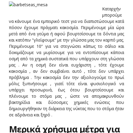
Καταρχήν
μπορούμε
να κάνουμε ένα εμπειρικό τεστ για να διαπιστώσουμε κατά
πόσον έχουμε πράγματι κακοσμία. Περιμένουμε μία ώρα
μετά από ένα γεύμα ή αφού βουρτσίσουμε τα δόντια μας
και κατόπιν “γλείφουμε“ με την γλώσσα μας τον καρπό μας.
Περιμένουμε 10“ για να στεγνώσει κάπως το σάλιο και
δοκιμάζουμε να μυρίσουμε για να εντοπίσουμε κάποια
οσμή από τα χημικά συστατικά που υπάρχουν στη γλώσσα
μας . Αν η οσμή δεν είναι ευχάριστη , τότε έχουμε
κακοσμία , αν δεν συμβαίνει αυτό , τότε δεν υπάρχει
πρόβλημα . Την κακοσμία δεν την αξιολογούμε το πρωί
μόλις ξυπνήσουμε , γιατί τότε είναι φυσιολογικό να
υπάρχει προσωρινά, έως ότου βουρτσίσουμε και
πλένουμε το στόμα μας , ώστε να απομακρυνθούν
βακτηρίδια και δύσοσμες χημικές ενώσεις που
δημιουργήθηκαν τη διάρκεια της νύκτας που το στόμα ήταν
σε αδράνεια και ξηρό .
Μερικά χρήσιμα μέτρα για