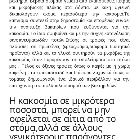
βακτήρια. Βέβαια στόματα γεμάτα από εναποθέσεις πέτρας
και μικροβιακής πλάκας στα δόντια, με κακή υγιεινή
δικαιολογούν ακόμα περισσότερο την κακοσμία.Το
κάπνισμα συντελεί στην ξηροστομία και επομένως ευνοεί
την ανάπτυξη βακτηρίων που ευθύνονται για την
κακοσμία. Το ίδιο συμβαίνει και με την συχνή κατανάλωση
οινοπνευματωδών ποτών.Επίσης οι τροφές που είναι
πλούσιες σε πρωτεΐνες (κρέας,ψάρια,διάφορα διαιτητικά
προϊόντα) αλλά και τα γλυκά συντηρούν τα μικρόβια της
κακοσμίας όταν παραμένουν σε υπολείμματα στο στόμα
μας . Τέλος οι όξινες τροφές όπως ο καφές με ή χωρίς
καφεΐνη , τα εσπεριδοειδή και διάφορα λαχανικά όπως οι
τομάτες δημιουργούν ένα ιδανικό περιβάλλον για την
επιτάχυνση του πολλαπλασιασμού των βακτηριδίων.
Η κακοσμία σε μικρότερα
ποσοστά, μπορεί να μην
οφείλεται σε αίτια από το
στόμα,αλλά σε άλλους
γενικότερους παράγοντες