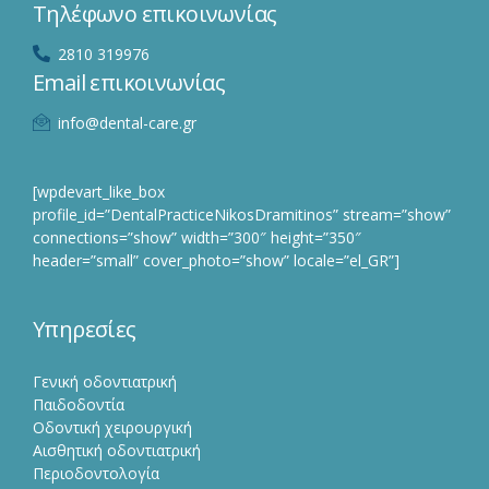
Τηλέφωνο επικοινωνίας
2810 319976
Email επικοινωνίας
info@dental-care.gr
[wpdevart_like_box
profile_id=”DentalPracticeNikosDramitinos” stream=”show”
connections=”show” width=”300″ height=”350″
header=”small” cover_photo=”show” locale=”el_GR”]
Υπηρεσίες
Γενική οδοντιατρική
Παιδοδοντία
Οδοντική χειρουργική
Αισθητική οδοντιατρική
Περιοδοντολογία