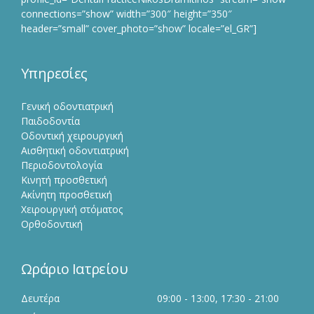
connections=”show” width=”300″ height=”350″
header=”small” cover_photo=”show” locale=”el_GR”]
Υπηρεσίες
Γενική οδοντιατρική
Παιδοδοντία
Οδοντική χειρουργική
Αισθητική οδοντιατρική
Περιοδοντολογία
Κινητή προσθετική
Ακίνητη προσθετική
Χειρουργική στόματος
Ορθοδοντική
Ωράριο Ιατρείου
Δευτέρα
09:00 - 13:00, 17:30 - 21:00