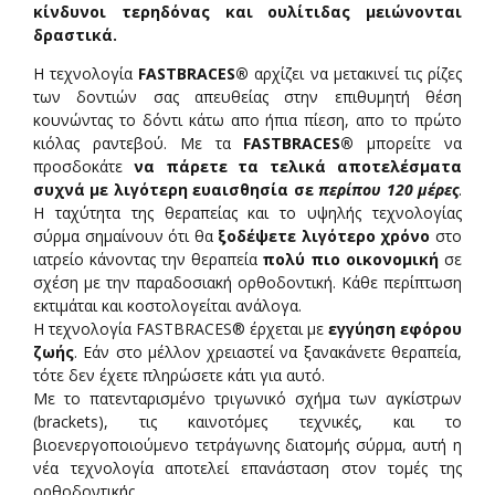
κίνδυνοι τερηδόνας και ουλίτιδας μειώνονται
δραστικά.
Η τεχνολογία
FASTBRACES®
αρχίζει να μετακινεί τις ρίζες
των δοντιών σας απευθείας στην επιθυμητή θέση
κουνώντας το δόντι κάτω απο ήπια πίεση, απο το πρώτο
κιόλας ραντεβού. Με τα
FASTBRACES®
μπορείτε να
προσδοκάτε
να πάρετε τα τελικά αποτελέσματα
συχνά με λιγότερη ευαισθησία σε
περίπου 120 μέρες
.
Η ταχύτητα της θεραπείας και το υψηλής τεχνολογίας
σύρμα σημαίνουν ότι θα
ξοδέψετε λιγότερο χρόνο
στο
ιατρείο κάνοντας την θεραπεία
πολύ πιο οικονομική
σε
σχέση με την παραδοσιακή ορθοδοντική. Κάθε περίπτωση
εκτιμάται και κοστολογείται ανάλογα.
Η τεχνολογία FASTBRACES® έρχεται με
εγγύηση εφόρου
ζωής
. Εάν στο μέλλον χρειαστεί να ξανακάνετε θεραπεία,
τότε δεν έχετε πληρώσετε κάτι για αυτό.
Με το πατενταρισμένο τριγωνικό σχήμα των αγκίστρων
(brackets), τις καινοτόμες τεχνικές, και το
βιοενεργοποιούμενο τετράγωνης διατομής σύρμα, αυτή η
νέα τεχνολογία αποτελεί επανάσταση στον τομές της
ορθοδοντικής.