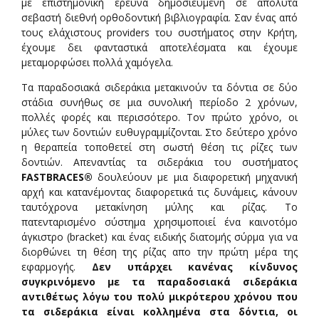
με επιστημονική έρευνα δημοσιευμένη σε απόλυτα
σεβαστή διεθνή ορθοδοντική βιβλιογραφία. Σαν ένας από
τους ελάχιστους providers του συστήματος στην Κρήτη,
έχουμε δει φανταστικά αποτελέσματα και έχουμε
μεταμορφώσει πολλά χαμόγελα.
Τα παραδοσιακά σιδεράκια μετακινούν τα δόντια σε δύο
στάδια συνήθως σε μια συνολική περίοδο 2 χρόνων,
πολλές φορές και περισσότερο. Τον πρώτο χρόνο, οι
μύλες των δοντιών ευθυγραμμίζονται. Στο δεύτερο χρόνο
η θεραπεία τοποθετεί στη σωστή θέση τις ρίζες των
δοντιών. Απεναντίας τα σιδεράκια του συστήματος
FASTBRACES®
δουλεύουν με μια διαφορετική μηχανική
αρχή και κατανέμοντας διαφορετικά τις δυνάμεις, κάνουν
ταυτόχρονα μετακίνηση μύλης και ρίζας. Το
πατενταρισμένο σύστημα χρησιμοποιεί ένα καινοτόμο
άγκιστρο (bracket) και ένας ειδικής διατομής σύρμα για να
διορθώνει τη θέση της ρίζας απο την πρώτη μέρα της
εφαρμογής.
Δεν υπάρχει κανένας κίνδυνος
συγκρινόμενο με τα παραδοσιακά σιδεράκια
αντιθέτως λόγω του πολύ μικρότερου χρόνου που
τα σιδεράκια είναι κολλημένα στα δόντια, οι