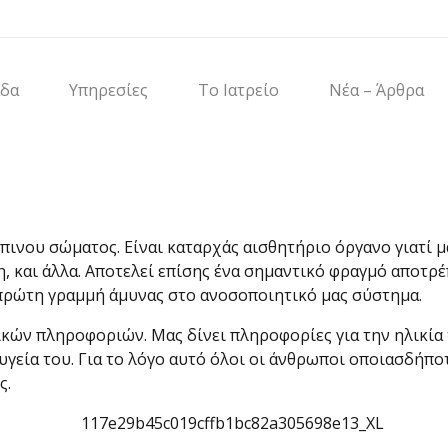
Email:
info@dental-care.gr
άδα
Υπηρεσίες
Το Ιατρείο
Νέα – Άρθρα
ΤΩΣ ΦΥΣΙΟΛΟΓΙΚΗ ΔΙΑΔΙΚ
πινου σώματος. Είναι καταρχάς αισθητήριο όργανο γιατί μ
η, και άλλα. Αποτελεί επίσης ένα σημαντικό φραγμό αποτρ
 πρώτη γραμμή άμυνας στο ανοσοποιητικό μας σύστημα.
κών πληροφοριών. Μας δίνει πληροφορίες για την ηλικία 
υγεία του. Για το λόγο αυτό όλοι οι άνθρωποι οποιασδήπο
ς.