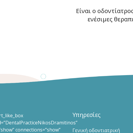
Είναι ο οδοντίατρο
ενέσιμες θεραπ
Υπηρεσίες
t_like_box
id=”DentalPracticeNikosDramitinos”
”show” connections=”show”
Γενική οδοντιατρική