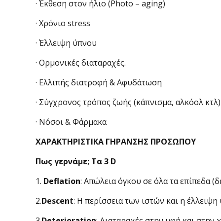
· Έκθεση στον ήλιο (Photo – aging)
· Χρόνιο stress
· Έλλειψη ύπνου
· Ορμονικές διαταραχές.
· Ελλιπής διατροφή & Αφυδάτωση
· Σύγχρονος τρόπος ζωής (κάπνισμα, αλκόολ κτλ)
· Νόσοι & Φάρμακα
ΧΑΡΑΚΤΗΡΙΣΤΙΚΑ ΓΗΡΑΝΣΗΣ ΠΡΟΣΩΠΟΥ
Πως γερνάμε; Τα 3 D
1.
Deflation
: Απώλεια όγκου σε όλα τα επίπεδα (δ
2.
Descent
: Η περίσσεια των ιστών και η έλλειψ
3.
Deterioration
: Διαταραχές στην υφή και στην