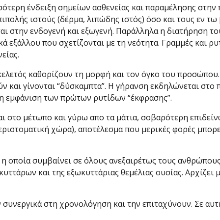
σότερη ένδειξη σημείων ασθενείας και παραμέλησης στην 
ιπολής ιστούς (δέρμα, λιπώδης ιστός) όσο και τους εν τω
ται στην ενδογενή και εξωγενή. Παράλληλα η διατήρηση τ
ικά εξάλλου που σχετίζονται με τη νεότητα. Γραμμές και 
είας.
σκελετός καθορίζουν τη μορφή και τον όγκο του προσώπου.
ύν και γίνονται “δύσκαμπτα”. Η γήρανση εκδηλώνεται στο
μη εμφάνιση των πρώτων ρυτίδων “έκφρασης”.
αι στο μέτωπο και γύρω απο τα μάτια, σοβαρότερη επιδεί
ριστοματική χώρα), αποτέλεσμα που μερικές φορές μπορ
, η οποία συμβαίνει σε όλους ανεξαιρέτως τους ανθρώπου
ττάρων και της εξωκυττάριας θεμέλιας ουσίας. Αρχίζει με
ν συνεργικά στη χρονολόγηση και την επιταχύνουν. Σε αυτ