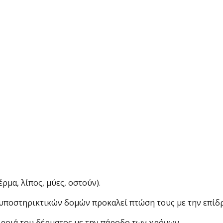
έρμα, λίπος, μύες, οστούν).
η υποστηρικτικών δομών προκαλεί πτώση τους με την επίδ
 χροιά του δέρματος με την πάροδο των χρόνων.