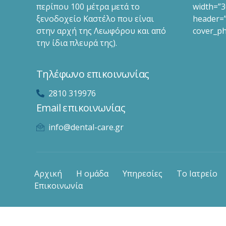
περίπου 100 μέτρα μετά το
width=”3
ξενοδοχείο Καστέλο που είναι
header=”
στην αρχή της Λεωφόρου και από
cover_ph
την ίδια πλευρά της).
Τηλέφωνο επικοινωνίας
2810 319976
Email επικοινωνίας
info@dental-care.gr
Αρχική
Η ομάδα
Υπηρεσίες
Το Ιατρείο
Επικοινωνία