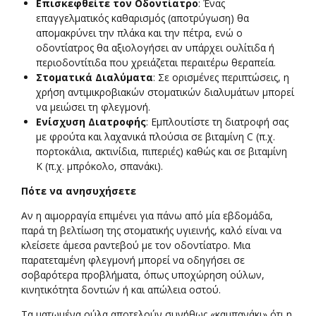
Επισκεφθείτε τον Οδοντίατρο
: Ένας
επαγγελματικός καθαρισμός (αποτρύγωση) θα
απομακρύνει την πλάκα και την πέτρα, ενώ ο
οδοντίατρος θα αξιολογήσει αν υπάρχει ουλίτιδα ή
περιοδοντίτιδα που χρειάζεται περαιτέρω θεραπεία.
Στοματικά Διαλύματα
: Σε ορισμένες περιπτώσεις, η
χρήση αντιμικροβιακών στοματικών διαλυμάτων μπορεί
να μειώσει τη φλεγμονή.
Ενίσχυση Διατροφής
: Εμπλουτίστε τη διατροφή σας
με φρούτα και λαχανικά πλούσια σε βιταμίνη C (π.χ.
πορτοκάλια, ακτινίδια, πιπεριές) καθώς και σε βιταμίνη
Κ (π.χ. μπρόκολο, σπανάκι).
Πότε να ανησυχήσετε
Αν η αιμορραγία επιμένει για πάνω από μία εβδομάδα,
παρά τη βελτίωση της στοματικής υγιεινής, καλό είναι να
κλείσετε άμεσα ραντεβού με τον οδοντίατρο. Μια
παρατεταμένη φλεγμονή μπορεί να οδηγήσει σε
σοβαρότερα προβλήματα, όπως υποχώρηση ούλων,
κινητικότητα δοντιών ή και απώλεια οστού.
Τα ματωμένα ούλα αποτελούν συνήθως «καμπανάκι» ότι η