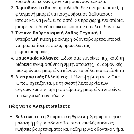
ευαίσθητα, κοκκινίζουν και ματώνουν εύκολα.
Περιοδοντίτιδα
: Αν η ουλίτιδα δεν αντιμετωπιστεί, η
φλεγμονή μπορεί να προχωρήσει σε βαθύτερους
ιστούς και να βλάψει το οστό. Σε προχωρημένα στάδια,
μπορεί να οδηγήσει ακόμη και στην απώλεια δοντιών.
Έντονο Βούρτσισμα ή Λάθος Τεχνική
: Η
υπερβολική πίεση με σκληρή οδοντόβουρτσα μπορεί
να τραυματίσει τα ούλα, προκαλώντας
μικροαιμορραγίες.
Ορμονικές Αλλαγές
: Ειδικά στις γυναίκες (π.χ. κατά τη
διάρκεια εγκυμοσύνης ή εμμηνόπαυσης), οι ορμονικές
διακυμάνσεις μπορεί να κάνουν τα ούλα πιο ευαίσθητα.
Διατροφικές Ελλείψεις
: Η έλλειψη βιταμινών C και
K, που σχετίζονται με τη σωστή λειτουργία των
αγγείων και την πήξη του αίματος, μπορεί να επιτείνει
τη φλεγμονή των ούλων.
Πώς να το Αντιμετωπίσετε
Βελτιώστε τη Στοματική Υγιεινή
: Χρησιμοποιήστε
μαλακή ή μέτρια οδοντόβουρτσα, απαλές κυκλικές
κινήσεις βουρτσίσματος και καθημερινά οδοντικό νήμα.