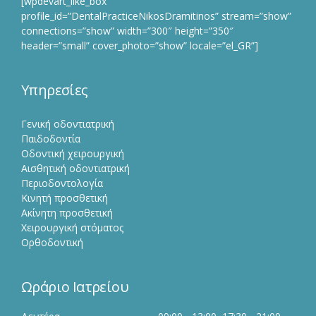
[wpdevart_like_box
profile_id=”DentalPracticeNikosDramitinos” stream=”show”
connections=”show” width=”300″ height=”350″
header=”small” cover_photo=”show” locale=”el_GR”]
Υπηρεσίες
Γενική οδοντιατρική
Παιδοδοντία
Οδοντική χειρουργική
Αισθητική οδοντιατρική
Περιοδοντολογία
Κινητή προσθετική
Ακίνητη προσθετική
Χειρουργική στόματος
Ορθοδοντική
Ωράριο Ιατρείου