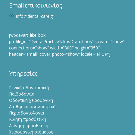
Email επικοινωνίας
info@dental-care.gr
[wpdevart_like_box
profile_id=”DentalPracticeNikosDramitinos” stream=”show”
connections=”show” width=”300″ height=”350″
header=”small” cover_photo=”show” locale=”el_GR”]
Υπηρεσίες
Γενική οδοντιατρική
Παιδοδοντία
Οδοντική χειρουργική
Αισθητική οδοντιατρική
Περιοδοντολογία
Κινητή προσθετική
Ακίνητη προσθετική
Χειρουργική στόματος