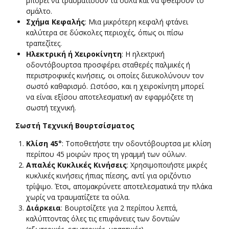
μπορεί να τραυματίσουν τα ούλα και να φθείρουν το
σμάλτο.
Σχήμα Κεφαλής
: Μια μικρότερη κεφαλή φτάνει
καλύτερα σε δύσκολες περιοχές, όπως οι πίσω
τραπεζίτες.
Ηλεκτρική ή Χειροκίνητη
: Η ηλεκτρική
οδοντόβουρτσα προσφέρει σταθερές παλμικές ή
περιστροφικές κινήσεις, οι οποίες διευκολύνουν τον
σωστό καθαρισμό. Ωστόσο, και η χειροκίνητη μπορεί
να είναι εξίσου αποτελεσματική αν εφαρμόζετε τη
σωστή τεχνική.
Σωστή Τεχνική Βουρτσίσματος
Κλίση 45°
: Τοποθετήστε την οδοντόβουρτσα με κλίση
περίπου 45 μοιρών προς τη γραμμή των ούλων.
Απαλές Κυκλικές Κινήσεις
: Χρησιμοποιήστε μικρές
κυκλικές κινήσεις ήπιας πίεσης, αντί για οριζόντιο
τρίψιμο. Έτσι, απομακρύνετε αποτελεσματικά την πλάκα
χωρίς να τραυματίζετε τα ούλα.
Διάρκεια
: Βουρτσίζετε για 2 περίπου λεπτά,
καλύπτοντας όλες τις επιφάνειες των δοντιών